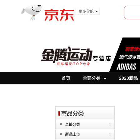
更多导航
服装城
食品
金融
首页
全部分类
2023新品
全部分类
新品上市