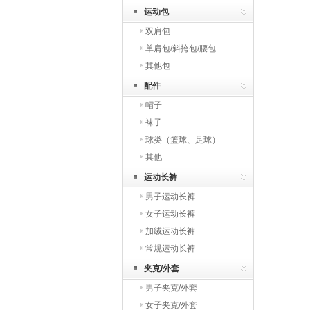
运动包
双肩包
单肩包/斜挎包/腰包
其他包
配件
帽子
袜子
球类（篮球、足球）
其他
运动长裤
男子运动长裤
女子运动长裤
加绒运动长裤
常规运动长裤
夹克/外套
男子夹克/外套
女子夹克/外套