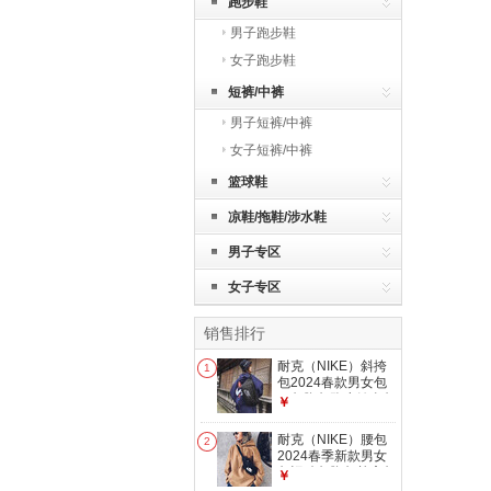
跑步鞋
男子跑步鞋
女子跑步鞋
短裤/中裤
男子短裤/中裤
女子短裤/中裤
篮球鞋
凉鞋/拖鞋/涉水鞋
男子专区
女子专区
销售排行
耐克（NIKE）斜挎
1
包2024春款男女包
腰包胸包跑步健身包
￥
收纳邮差包运动包
DN2556 BA5751-
耐克（NIKE）腰包
2
010/黑色/大容量
2024春季新款男女
MISC
包运动包胸包单肩包
￥
便携斜挎包小包