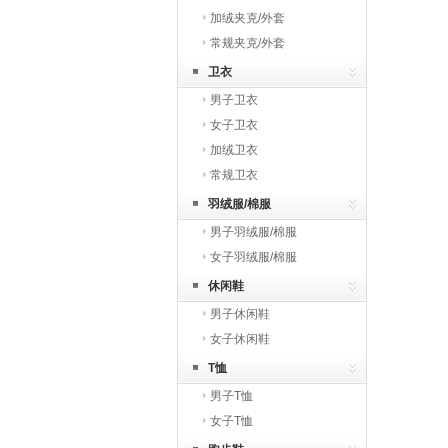
加绒夹克/外套
常规夹克/外套
卫衣
男子卫衣
女子卫衣
加绒卫衣
常规卫衣
羽绒服/棉服
男子羽绒服/棉服
女子羽绒服/棉服
休闲鞋
男子休闲鞋
女子休闲鞋
T恤
男子T恤
女子T恤